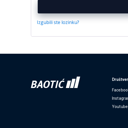
Izgubili ste lozinku?
Društve
Faceboo
Instagr
Youtube