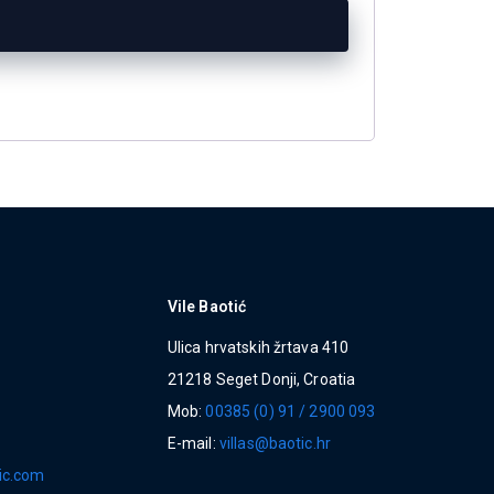
Vile Baotić
Ulica hrvatskih žrtava 410
21218 Seget Donji, Croatia
Mob:
00385 (0) 91 / 2900 093
E-mail:
villas@baotic.hr
ic.com