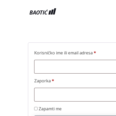
Prijava
Obavezno
Korisničko ime ili email adresa
*
Obavezno
Zaporka
*
Zapamti me