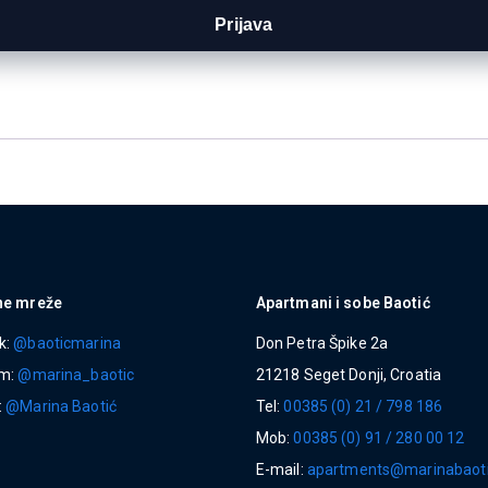
Prijava
ne mreže
Apartmani i sobe Baotić
k:
@baoticmarina
Don Petra Špike 2a
am:
@marina_baotic
21218 Seget Donji, Croatia
:
@Marina Baotić
Tel:
00385 (0) 21 / 798 186
Mob:
00385 (0) 91 / 280 00 12
E-mail:
apartments@marinabaot