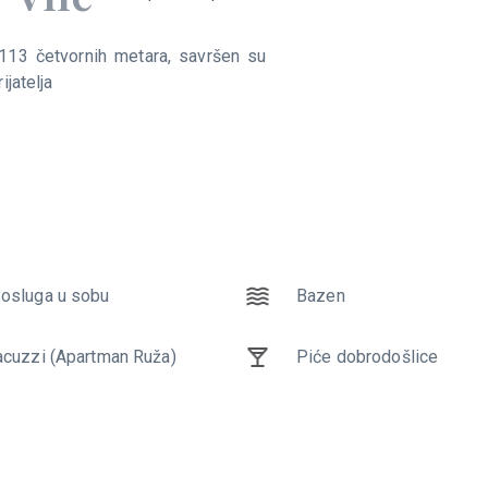
113 četvornih metara, savršen su
suznih rezidencija odaberite svoju
ijatelja
osluga u sobu
rivatna garaža
Bazen
Bazen
acuzzi (Apartman Ruža)
iće dobrodošlice
Piće dobrodošlice
Aparat za kavu