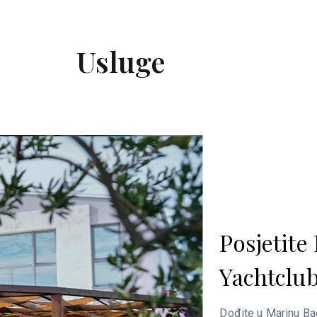
Usluge
Posjetite Restaurant
Yachtclub
Dođite u Marinu Baotić i uživajte u ukusnoj