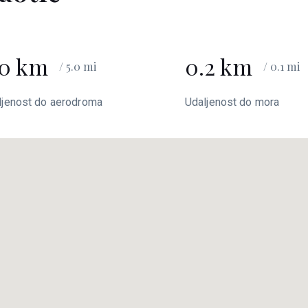
.0 km
0.2 km
/ 5.0 mi
/ 0.1 mi
ljenost do aerodroma
Udaljenost do mora