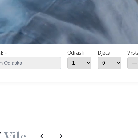
Odrasli
Djeca
Vrst
ak
*
/
/
Vile
Vile