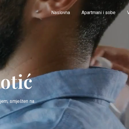
Naslovna
Apartmani i sobe
otić
njem, smješten na