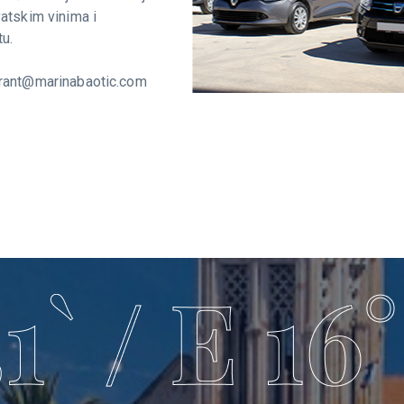
Najam vozi
Odaberite prijevoz iz 
luksuznih i namjenskih