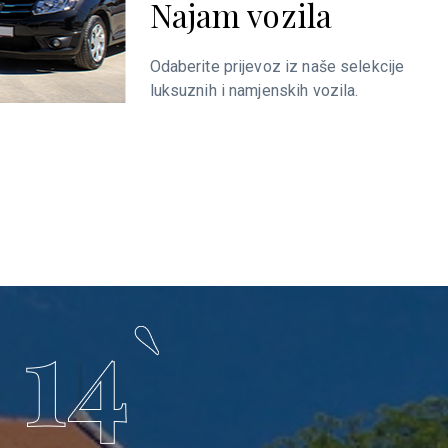
la
naše selekcije
 vozila.