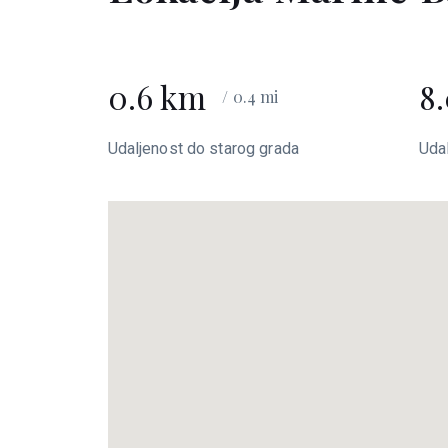
0.6 km
8
/ 0.4 mi
Udaljenost do starog grada
Uda