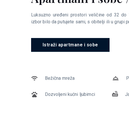
Luksuzno uređeni prostori veličine od 32 do 
Iz naše nove ponude izvrsno dizajniranih i luk
izbor bilo da putujete sami, s obitelji ili u grupi pr
kuću za odmor s privatnim bazenom.
Istraži apartmane i sobe
Istraži vile
Bežična mreža
Bežična mreža
P
P
Jacuzzi
Dozvoljeni kućni ljubimci
J
P