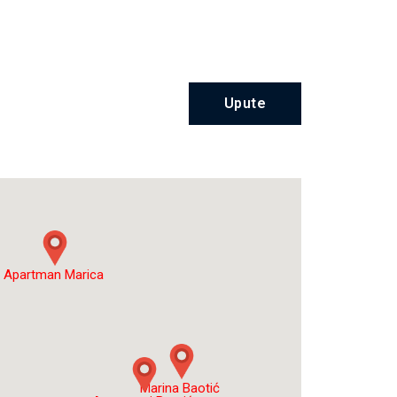
Upute
Apartman Marica
Marina Baotić