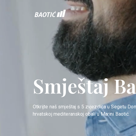
Smještaj Ba
Otkrijte naš smještaj s 5 zvjezdica u Segetu Do
hrvatskoj mediteranskoj obali u Marini Baotić.