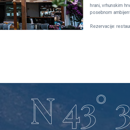
hrani, vrhunskim hrvatskim vinima i
posebnom ambijentu.
Rezervacije: restaurant@marinabaotic.com