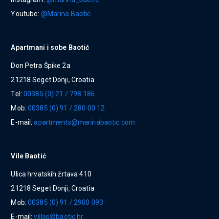
Youtube:
@Marina Baotić
Apartmani i sobe Baotić
Don Petra Špike 2a
21218 Seget Donji, Croatia
Tel:
00385 (0) 21 / 798 186
Mob:
00385 (0) 91 / 280 00 12
E-mail:
apartments@marinabaotic.com
Vile Baotić
Ulica hrvatskih žrtava 410
21218 Seget Donji, Croatia
Mob:
00385 (0) 91 / 2900 093
E-mail:
villas@baotic.hr