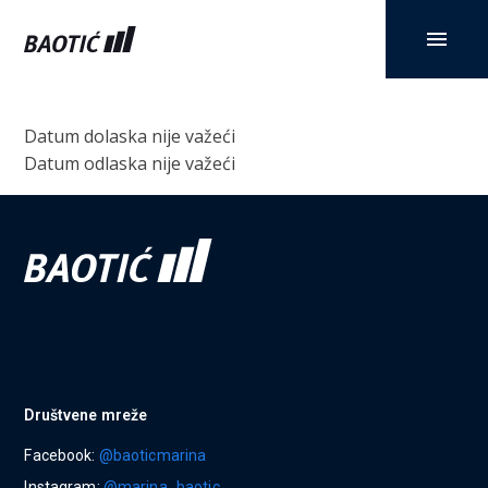
Datum dolaska nije važeći
Datum odlaska nije važeći
Društvene mreže
Facebook:
@baoticmarina
Instagram:
@marina_baotic