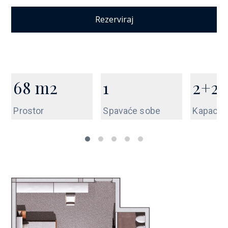
Rezerviraj
68
m2
1
2+2
Prostor
Spavaće sobe
Kapacite