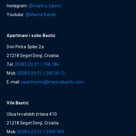
Instagram:
@marina_baotic
Youtube:
@Marina Baotić
Apartmani i sobe Baotić
Don Petra Špike 2a
21218 Seget Donji, Croatia
Tel:
00385 (0) 21 / 798 186
Mob:
00385 (0) 91 / 280 00 12
E-mail:
apartments@marinabaotic.com
Vile Baotić
Ulica hrvatskih žrtava 410
21218 Seget Donji, Croatia
Mob:
00385 (0) 91 / 2900 093