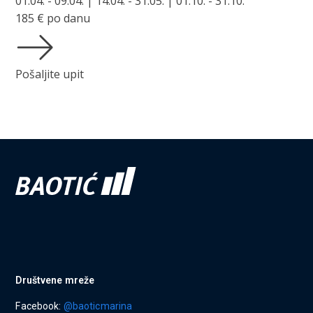
01.04. - 09.04. | 14.04. - 31.05. | 01.10. - 31.10.
185
€ po danu
Pošaljite upit
Društvene mreže
Facebook:
@baoticmarina