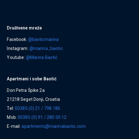
Društvene mreže
Facebook:
@baoticmarina
Instagram:
@marina_baotic
Youtube:
@Marina Baotić
Apartmani i sobe Baotić
Don Petra Špike 2a
21218 Seget Donji, Croatia
Tel:
00385 (0) 21 / 798 186
Mob:
00385 (0) 91 / 280 00 12
E-mail:
apartments@marinabaotic.com