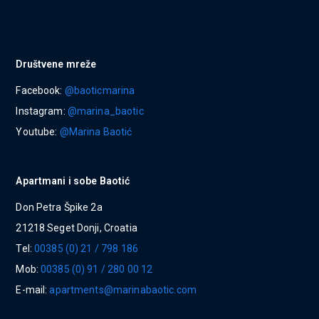
Društvene mreže
Facebook:
@baoticmarina
Instagram:
@marina_baotic
Youtube:
@Marina Baotić
Apartmani i sobe Baotić
Don Petra Špike 2a
21218 Seget Donji, Croatia
Tel:
00385 (0) 21 / 798 186
Mob:
00385 (0) 91 / 280 00 12
E-mail:
apartments@marinabaotic.com