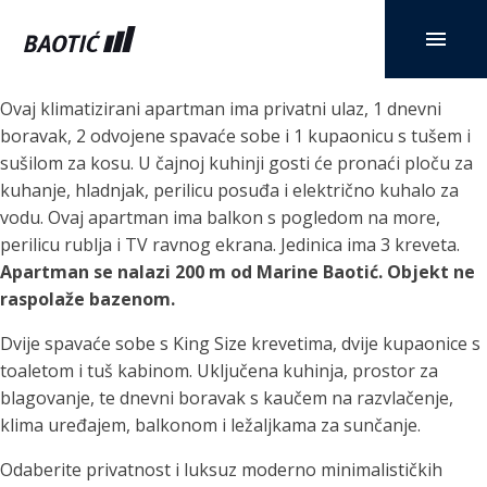
Ovaj klimatizirani apartman ima privatni ulaz, 1 dnevni
boravak, 2 odvojene spavaće sobe i 1 kupaonicu s tušem i
sušilom za kosu. U čajnoj kuhinji gosti će pronaći ploču za
kuhanje, hladnjak, perilicu posuđa i električno kuhalo za
vodu. Ovaj apartman ima balkon s pogledom na more,
perilicu rublja i TV ravnog ekrana. Jedinica ima 3 kreveta.
Apartman se nalazi 200 m od Marine Baotić. Objekt ne
raspolaže bazenom.
Dvije spavaće sobe s King Size krevetima, dvije kupaonice s
toaletom i tuš kabinom. Uključena kuhinja, prostor za
blagovanje, te dnevni boravak s kaučem na razvlačenje,
klima uređajem, balkonom i ležaljkama za sunčanje.
Odaberite privatnost i luksuz moderno minimalističkih